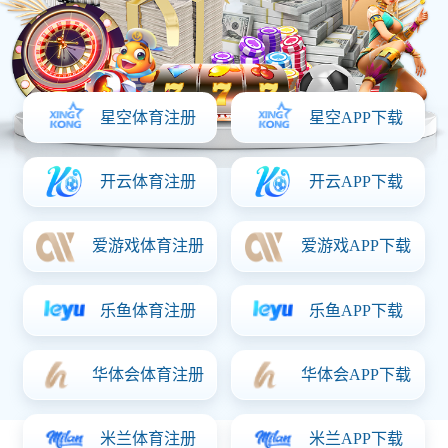
下载APP
阿森纳阿尔特塔续约谈判遇阻，枪手老
板限制转会预算引发不满
2026-06-08 15:00
阅读 60 次