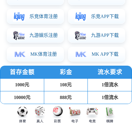
首页
体育新闻
正文
英超豪门阿森纳近期遭遇了一桩内部风波，俱乐部与主帅阿
尔特塔的续约谈判陷入僵局。据英媒报道，双方在合同年限
和薪资待遇上分歧不大，真正的导火索在于枪手老板克伦克
家族计划限制下赛季的转会预算。这一决策直接引发了阿尔
特塔的不满，也让原本一片光明的酋长球场未来蒙上阴影。