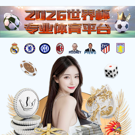
注册入口
博亚APP下载
· 体育观看更
便捷
连接你的赛事视野，打造球迷专属的数字主场。
博亚app
下载网页版
提供多终端支持、高清视频、 实时比分与赛事
推荐，让你随时随地畅享体育内容。
网页端入口