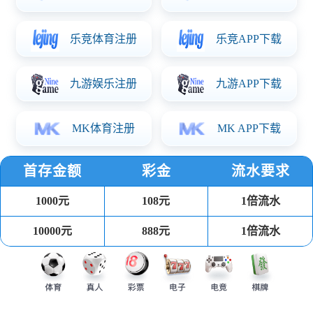
首页
体育新闻
正文
随着赛季进入关键阶段，希腊网球名将斯特凡诺斯·西西帕斯
的团队变动成为外界关注的焦点。近期有消息称，其父亲兼
长期教练阿波斯托洛斯·西西帕斯可能即将结束场边指导的角
色，而潜在的新教练候选人名单中，甚至出现了前费德勒陪
练的身影。这位世界前十选手的教练席变动，或许将揭开其
职业生涯新的一幕。